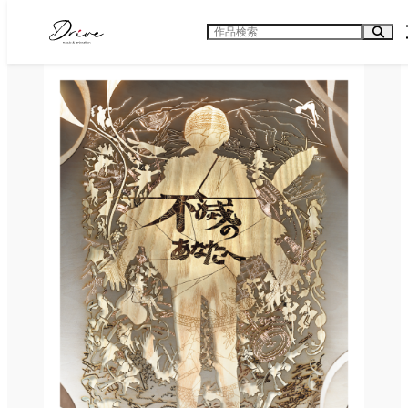
内
容
検
を
索
ス
キ
ッ
プ