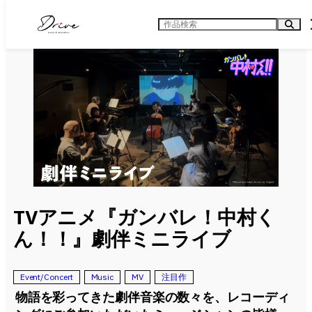
内
容
検
を
索
ス
キ
ッ
プ
TVアニメ『ガンバレ！中村く
ん！！』劇伴ミニライブ
Event/Concert
Music
MV
注目作
物語を彩ってきた劇伴音楽の数々を、レコーディ