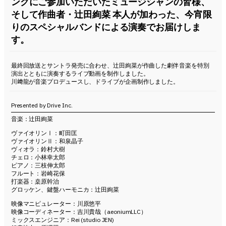
ングにご参加いただいたミュージシャンの皆様、
そして作曲者・辻田絢菜 本人が加わった、今宵限
りのスペシャルバンドによる演奏でお届けしま
す。
最終回放送とサントラ発売に合わせ、辻田絢菜が作曲した劇伴音楽を特別
演出とともに演奏するライブ動画を制作しました。
川﨑龍が音楽プロデュースし、ドライブが企画制作しました。
Presented by Drive Inc.
音楽：辻田絢菜
ヴァイオリンⅠ：町田匡
ヴァイオリンⅡ：和泉晶子
ヴィオラ：鈴村大樹
チェロ：小林幸太郎
ピアノ：三枝伸太郎
フルート：岩崎花保
打楽器：桒原幹治
グロッケン、鍵盤ハーモニカ：辻田絢菜
映像マニピュレーター：川原悠平
映像コーディネーター：吉川貴哉（aeoniumLLC）
ミックスエンジニア：Rei (studio JEN)