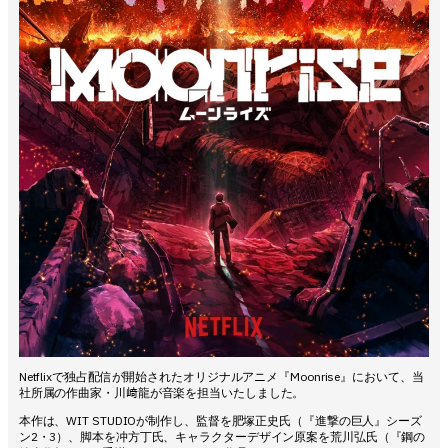
Netflixで独占配信が開始されたオリジナルアニメ『Moonrise』において、当
社所属の作曲家・川﨑龍が音楽を担当いたしました。
本作は、WIT STUDIOが制作し、監督を肥塚正史氏（『進撃の巨人』シーズ
ン2・3）、脚本を冲方丁氏、キャラクターデザイン原案を荒川弘氏（『鋼の