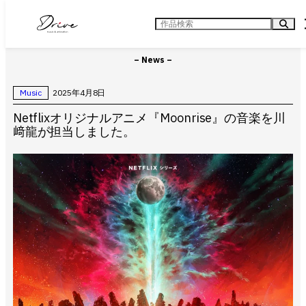
内
容
検
を
索
ス
キ
– News –
ッ
プ
Music
2025年4月8日
Netflixオリジナルアニメ『Moonrise』の音楽を川
﨑龍が担当しました。