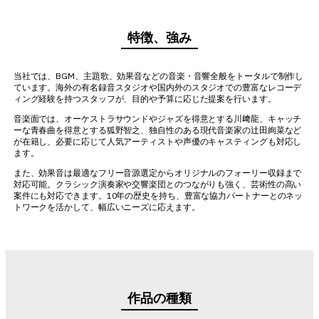
特徴、強み
当社では、BGM、主題歌、効果音などの音楽・音響全般をトータルで制作し
ています。海外の有名録音スタジオや国内外のスタジオでの豊富なレコーデ
ィング経験を持つスタッフが、目的や予算に応じた提案を行います。
音楽面では、オーケストラサウンドやジャズを得意とする川﨑龍、キャッチ
ーな青春曲を得意とする狐野智之、独自性のある現代音楽家の辻田絢菜など
が在籍し、必要に応じて人気アーティストや声優のキャスティングも対応し
ます。
また、効果音は最適なフリー音源選定からオリジナルのフォーリー収録まで
対応可能。クラシック演奏家や交響楽団とのつながりも強く、芸術性の高い
案件にも対応できます。10年の歴史を持ち、豊富な協力パートナーとのネッ
トワークを活かして、幅広いニーズに応えます。
作品の種類