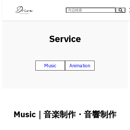
内
容
検
を
索
ス
キ
ッ
プ
Service
Music
Animation
Music｜音楽制作・音響制作