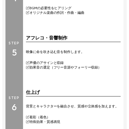
BGMの必要性をヒアリング
オリジナル楽曲の作詞・作曲・編曲
アフレコ・音響制作
STEP
5
映像に命を吹き込む音を制作します。
声優のアサインと収録
効果音の選定（フリー音源やフォーリー収録）
仕上げ
STEP
6
背景とキャラクターを融合させ、質感や立体感を加えます。
着彩（着色）
特殊効果・質感表現