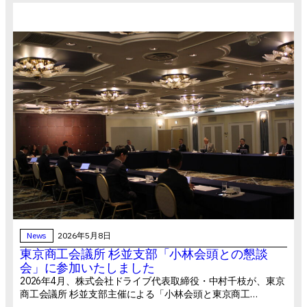
News
2026年5月8日
東京商工会議所 杉並支部「小林会頭との懇談
会」に参加いたしました
2026年4月、株式会社ドライブ代表取締役・中村千枝が、東京
商工会議所 杉並支部主催による「小林会頭と東京商工…