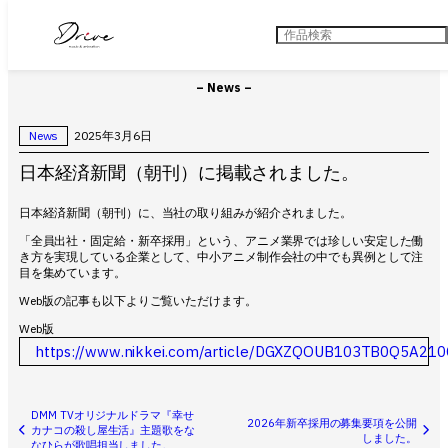
内
容
検
を
索
ス
キ
– News –
ッ
プ
News
2025年3月6日
日本経済新聞（朝刊）に掲載されました。
日本経済新聞（朝刊）に、当社の取り組みが紹介されました。
「全員出社・固定給・新卒採用」という、アニメ業界では珍しい安定した働
き方を実現している企業として、中小アニメ制作会社の中でも異例として注
目を集めています。
Web版の記事も以下よりご覧いただけます。
Web版
https://www.nikkei.com/article/DGXZQOUB103TB0Q5A21
DMM TVオリジナルドラマ『幸せ
2026年新卒採用の募集要項を公開
カナコの殺し屋生活』主題歌をな
しました。
なひらが歌唱担当しました。