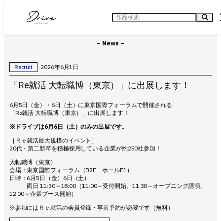
内
容
検
を
索
ス
キ
– News –
ッ
プ
Recruit
2026年6月1日
「Re就活 大転職博（東京）」に出展します！
6月5日（金）・6日（土）に東京国際フォーラムで開催される
「Re就活 大転職博（東京）」に出展します！
※ドライブは6月6日（土）のみの出展です。
［Ｒｅ就活最大規模のイベント］
20代・第二新卒を積極採用している企業が約250社参加！
大転職博（東京）
会場：東京国際フォーラム（B2F ホールE1）
日時：6月5日（金）6日（土）
両日 11:30～18:00（11:00～受付開始、11:30～オープニング講演、
12:00～企業ブース開始）
※参加にはＲｅ就活の会員登録・事前予約が必要です（無料）