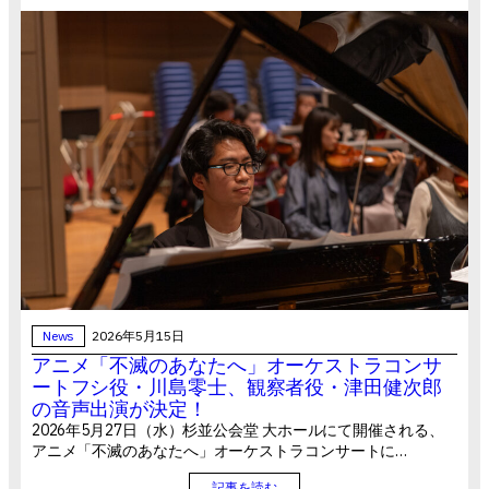
News
2026年5月15日
アニメ「不滅のあなたへ」オーケストラコンサ
ートフシ役・川島零士、観察者役・津田健次郎
の音声出演が決定！
2026年5月27日（水）杉並公会堂 大ホールにて開催される、
アニメ「不滅のあなたへ」オーケストラコンサートに…
記事を読む