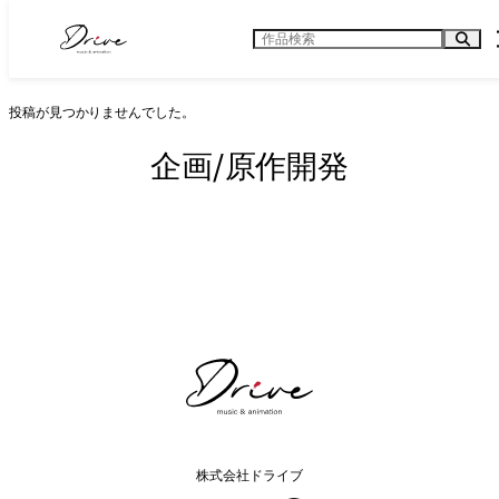
内
検
容
索
を
ス
投稿が見つかりませんでした。
キ
ッ
プ
企画/原作開発
株式会社ドライブ