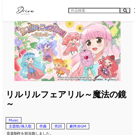
内
容
検
を
索
ス
キ
ッ
プ
リルリルフェアリル～魔法の鏡
～
Music
主題歌/挿入歌
作曲
作詞
劇伴/BGM
音楽制作を担当致しました。