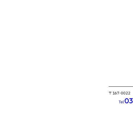
〒167-002
03
Tel