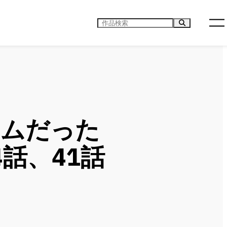
検
索
イムだった
4話、41話