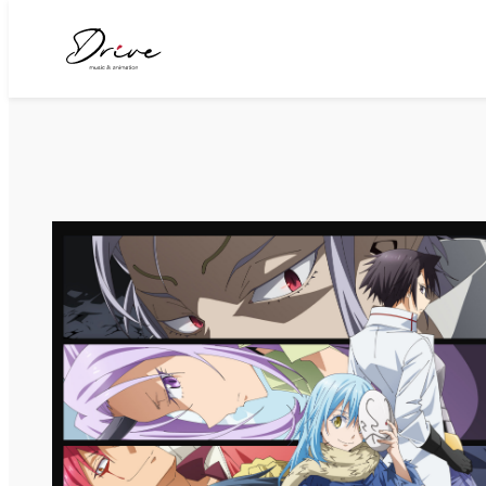
内
容
を
ス
キ
ッ
プ