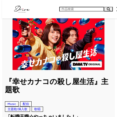
内
容
検
を
索
ス
キ
ッ
プ
『幸せカナコの殺し屋生活』主
題歌
Music
配信
主題歌/挿入歌
歌唱
「転職天職☆やっちゃいました！」