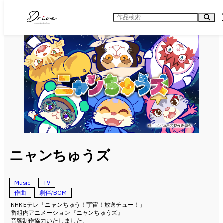
内
容
検
を
索
ス
キ
ッ
プ
ニャンちゅうズ
Music
TV
作曲
劇伴/BGM
NHK Eテレ「ニャンちゅう！宇宙！放送チュー！」
番組内アニメーション『ニャンちゅうズ』
音響制作協力いたしました。