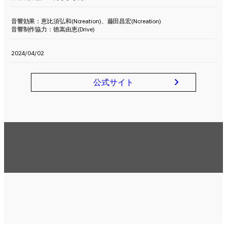
音響効果：恵比須弘和(Ncreation)、藤田昌宏(Ncreation)
音響制作協力：徳嵩由恵(Drive)
2024/04/02
公式サイト