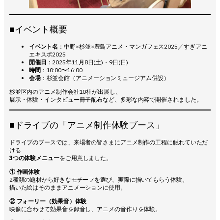
■イベント概要
イベント名
：中野×杉並×豊島アニメ・マンガフェス2025／すぎアニ
エキスポ2025
開催日
：2025年11月8日(土)・9日(日)
時間
：10:00〜16:00
会場
：杉並会館（アニメーションミュージアム併設）
杉並区内のアニメ制作会社10社が出展し、
展示・体験・インタビュー冊子配布など、多彩な内容で開催されました。
■ドライブの「アニメ制作体験ブース」
ドライブのブースでは、来場者の皆さまにアニメ制作の工程に触れていただ
ける
3つの体験メニュー
をご用意しました。
① 作画体験
2種類の題材から好きなモチーフを選び、実際に描いてもらう体験。
描いた絵はそのままアニメーションに使用。
② フォーリー（効果音）体験
映像に合わせて効果音を録音し、アニメの音作りを体験。