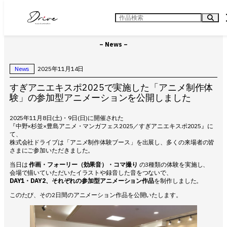
内
容
検
を
索
ス
キ
– News –
ッ
プ
News
2025年11月14日
すぎアニエキスポ2025で実施した「アニメ制作体
験」の参加型アニメーションを公開しました
2025年11月8日(土)・9日(日)に開催された
『中野×杉並×豊島アニメ・マンガフェス2025／すぎアニエキスポ2025』に
て、
株式会社ドライブは「アニメ制作体験ブース」を出展し、多くの来場者の皆
さまにご参加いただきました。
当日は
作画・フォーリー（効果音）・コマ撮り
の3種類の体験を実施し、
会場で描いていただいたイラストや録音した音をつないで、
DAY1・DAY2、それぞれの参加型アニメーション作品
を制作しました。
このたび、その2日間のアニメーション作品を公開いたします。